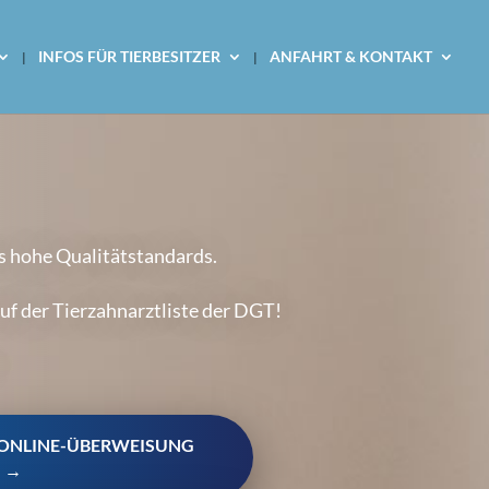
INFOS FÜR TIERBESITZER
ANFAHRT & KONTAKT
s hohe Qualitätstandards.
auf der Tierzahnarztliste der DGT!
!
R ONLINE-ÜBERWEISUNG
N →