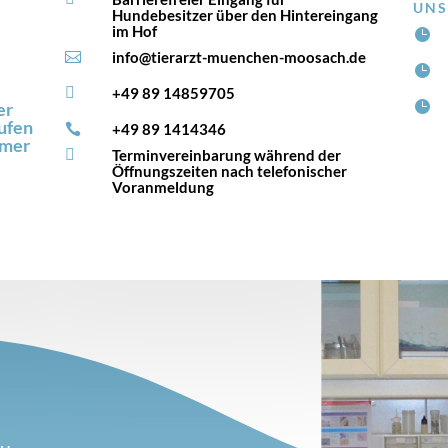
UNS
Hundebesitzer über den Hintereingang
im Hof

info@tierarzt-muenchen-moosach.de



+49 89 14859705
er

ufen
+49 89 1414346

mmer

Terminvereinbarung während der
Öffnungszeiten nach telefonischer
Voranmeldung