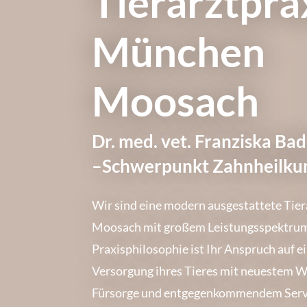
Tierarztpra
München
Moosach
Dr. med. vet. Franziska B
–
Schwerpunkt Zahnheilku
Wir sind eine modern ausgestattete Tie
Moosach mit großem Leistungsspektrum
Praxisphilosophie ist Ihr Anspruch auf 
Versorgung ihres Tieres mit neuestem Wi
Fürsorge und entgegenkommendem Serv