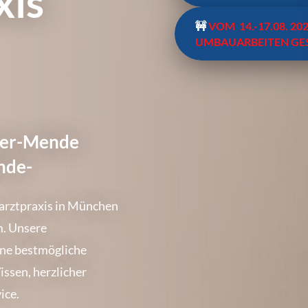
xis
🚧
VOM 14.-17.08. 20
UMBAUARBEITEN GE
ader-Mende
nde-
rarztpraxis in München
. Unsere
eine bestmögliche
ssen, herzlicher
ice.