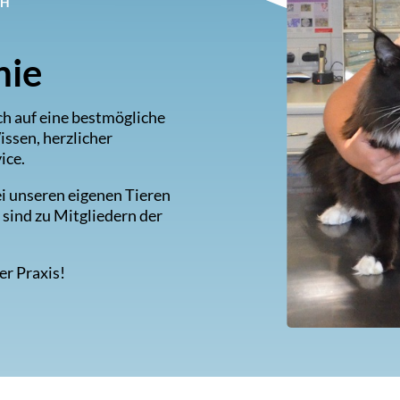
CH
hie
ch auf eine bestmögliche
ssen, herzlicher
ice.
bei unseren eigenen Tieren
sind zu Mitgliedern der
er Praxis!