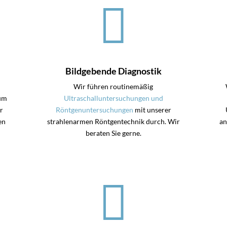

Bildgebende Diagnostik
Wir führen routinemäßig
zum
Ultraschalluntersuchungen und
r
Röntgenuntersuchungen
mit unserer
en
strahlenarmen Röntgentechnik durch. Wir
an
beraten Sie gerne.
