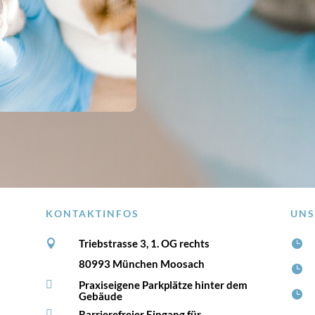
KONTAKTINFOS
UNS
Triebstrasse 3, 1. OG rechts


80993 München Moosach


Praxiseigene Parkplätze hinter dem

Gebäude

Barrierefreier Eingang für