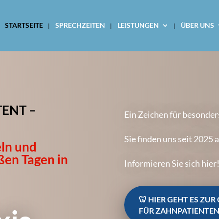
STARTSEITE
SPRECHZEITEN
LEISTUNGEN
ÜBER UNS
ENT –
Ein Zeichen für besonder
Sie finden uns seit 2025 
eln und
ißen Tagen in
Informieren Sie sich hier
🦷 HIER GEHT ES ZU
FÜR ZAHNPATIENTE