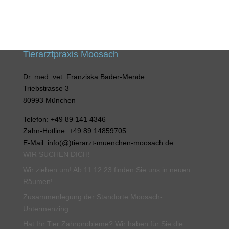
Tierarztpraxis Moosach
Dr. med. vet. Franziska Bader-Mende
Triebstrasse 3
80993 München
Telefon: +49 89 141 4346
Zahn-Hotline: +49 89 14859705
E-Mail: info(@)tierarzt-muenchen-moosach.de
WIR SUCHEN DICH!
Wir ziehen um! Ab 11.12.23 finden Sie uns in neuen
Räumen!
Zusammenlegung der Standorte Moosach-
Untermenzing
Hat Ihr Tier Zahnprobleme? Wir haben für Sie die