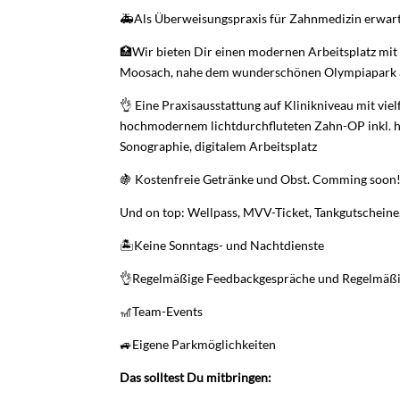
🚑Als Überweisungspraxis für Zahnmedizin erwart
🏥Wir bieten Dir einen modernen Arbeitsplatz mi
Moosach, nahe dem wunderschönen Olympiapark a
👌 Eine Praxisausstattung auf Klinikniveau mit vie
hochmodernem lichtdurchfluteten Zahn-OP inkl. hi
Sonographie, digitalem Arbeitsplatz
🍇 Kostenfreie Getränke und Obst. Comming soon! 
Und on top: Wellpass, MVV-Ticket, Tankgutscheine
🏝Keine Sonntags- und Nachtdienste
👌Regelmäßige Feedbackgespräche und Regelmäßig
🎢Team-Events
🚙Eigene Parkmöglichkeiten
Das solltest Du mitbringen: