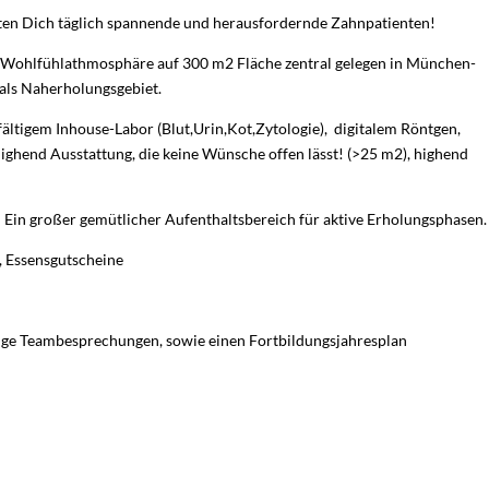
en Dich täglich spannende und herausfordernde Zahnpatienten!
t Wohlfühlathmosphäre auf 300 m2 Fläche zentral gelegen in München-
ls Naherholungsgebiet.
lfältigem Inhouse-Labor (Blut,Urin,Kot,Zytologie), digitalem Röntgen,
ghend Ausstattung, die keine Wünsche offen lässt! (>25 m2), highend
Ein großer gemütlicher Aufenthaltsbereich für aktive Erholungsphasen.
, Essensgutscheine
e Teambesprechungen, sowie einen Fortbildungsjahresplan