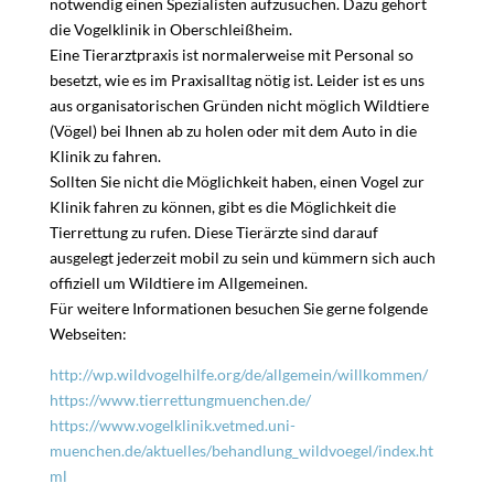
notwendig einen Spezialisten aufzusuchen. Dazu gehört
die Vogelklinik in Oberschleißheim.
Eine Tierarztpraxis ist normalerweise mit Personal so
besetzt, wie es im Praxisalltag nötig ist. Leider ist es uns
aus organisatorischen Gründen nicht möglich Wildtiere
(Vögel) bei Ihnen ab zu holen oder mit dem Auto in die
Klinik zu fahren.
Sollten Sie nicht die Möglichkeit haben, einen Vogel zur
Klinik fahren zu können, gibt es die Möglichkeit die
Tierrettung zu rufen. Diese Tierärzte sind darauf
ausgelegt jederzeit mobil zu sein und kümmern sich auch
offiziell um Wildtiere im Allgemeinen.
Für weitere Informationen besuchen Sie gerne folgende
Webseiten:
http://wp.wildvogelhilfe.org/de/allgemein/willkommen/
https://www.tierrettungmuenchen.de/
https://www.vogelklinik.vetmed.uni-
muenchen.de/aktuelles/behandlung_wildvoegel/index.ht
ml