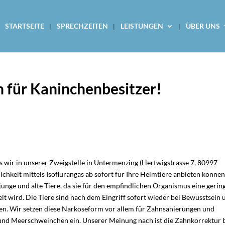
STARTSEITE
SPRECHZEITEN
LEISTUNGEN
ÜBER UNS
 für Kaninchenbesitzer!
ss wir in unserer Zweigstelle in Untermenzing (Hertwigstrasse 7, 80997
keit mittels Isoflurangas ab sofort für Ihre Heimtiere anbieten können
unge und alte Tiere, da sie für den empfindlichen Organismus eine gerin
elt wird. Die Tiere sind nach dem Eingriff sofort wieder bei Bewusstsein 
en. Wir setzen diese Narkoseform vor allem für Zahnsanierungen und
 und Meerschweinchen ein. Unserer Meinung nach ist die Zahnkorrektur